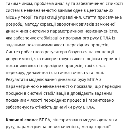
Таким чином, проблема аналізу та забезпечення стійкості
систем з невизначеністю займає одне з центральних
місць у теорії та практиці управління. Стаття присвячена
розробці методу корекції зворотних зв’язків замкненої
динамічної системи з параметричною невизначеністю,
яка забезпечує стабілізацію програмного руху БПЛА із
заданими показниками якості перехідних процесів.
Синтез робастного регулятора базується на концепції
допустимості, яка використовує в якості оцінки первинні
показники якості перехідних процесів, такі як час
переходу, динамічна і статична точність та інші.
Результати моделювання динаміки руху БПЛА з
параметричною невизначеністю показали, що перехідні
процеси в системі стабілізації відповідають заданим
показникам якості перехідних процесів і гарантовано
забезпечують стійкість динаміки руху БПЛА.
Ключові слова:
БПЛА, лінеаризована модель динаміки
руху, параметрична невизначеність, метод корекції