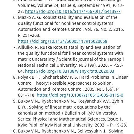
Volumes, Volume 24, Issue 8, September 1991, P. 17-
27.
https://doi.org/10.1016/S1474-6670(17)54139-7
Mazko A. G. Robust stability and evaluation of the
quality functional for nonlinear control systems.
Automation and Remote Control. Vol. 76. No. 2. 2015.
P. 251–263.
https://doi.org/10.1134/S0005117915020058
.
Aliluiko, R. Ruska Robust stability and evaluation of
the quality functional for linear control systems with
matrix uncertainty / Scientific Journal of the Ternopil
National Technical University, № 3 (99), 2020. – P.55-
64.
https://doi.org/10.33108/visnyk_tntu2020.03
Polyak B. T., Shcherbakov P. S. Hard Problems in Linear
Control Theory: Possible Approaches to Soltion.
Automation and Remote Control. 2005. № 5 (66). P.
681–718.
https://doi.org/10.1007/s10513-005-0115-0
Bukov V.N., Ryabchenko V.N., Kosyanchuk V.V., Zybin
E.Yu. Solving of linear matrix equations by the
canonization method / Bulletin of Kyiv University.
Series: Physical and Mathematical Sciences. Issue 1.
Kyiv: Publ. of Kyiv National University, 2002. – P. 19-28.
Bukov V.N., Ryabchenko V.N., Sel’vesyuk N.I., Solving