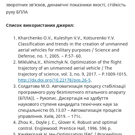
зворотних зв’язків, динамічні показники якості, стійкість
руху БПЛА
Список використаних джерел:
Kharchenko O.V., Kuleshyn V.V., Kotsurenko Y.V.
Classification and trends in the creation of unmanned
aerial vehicles for military purposes / Science and
Defense, no. 1, 2005. – P.57- 60.
Miklukha,V., Khimchyk N. Optimization of the flight
trajectory of an unmanned aerial vehicle / The
trajectory of science, vol. 3, no. 9, 2017. – P.1009-1015.
http://dx.doi.org/10.22178/pos.26-5
.
Солдатова М.О. Автоматизація процесу стабілізації
програмного руху безпілотного літального апарату
(БПЛА)). – Рукопис. Дисертація на здобуття
наукового ступеня кандидата технічних наук за
спеціальністю 05.13.07 – Автоматизація процесів
управління. Київ, 2019. – 171с.
Zhou K., Doyle J. C., Glover K. Robust and optimal
control. Englewood: Prentice Hall, 1996. 596 p.
Kwakernaak H. H∞-Optimization IFAC / Proceedings