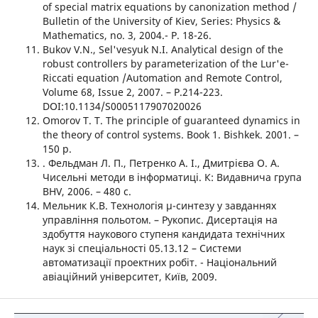
of special matrix equations by canonization method /
Bulletin of the University of Kiev, Series: Physics &
Mathematics, no. 3, 2004.- Р. 18-26.
Bukov V.N., Sel'vesyuk N.I. Analytical design of the
robust controllers by parameterization of the Lur'e-
Riccati equation /Automation and Remote Control,
Volume 68, Issue 2, 2007. – Р.214-223.
DOI:10.1134/S0005117907020026
Omorov T. T. The principle of guaranteed dynamics in
the theory of control systems. Book 1. Bishkek. 2001. –
150 p.
. Фельдман Л. П., Петренко А. І., Дмитрієва О. А.
Чисельні методи в інформатиці. К: Видавнича група
BHV, 2006. – 480 с.
Мельник К.В. Технологія μ-синтезу у завданнях
управління польотом. – Рукопис. Дисертація на
здобуття наукового ступеня кандидата технічних
наук зі спеціальності 05.13.12 – Системи
автоматизації проектних робіт. - Національний
авіаційний університет, Київ, 2009.