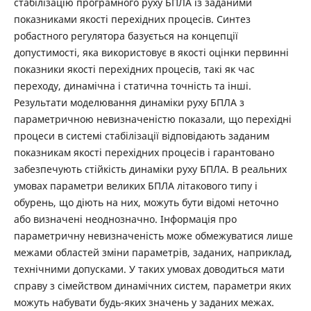
стабілізацію програмного руху БПЛА із заданими
показниками якості перехідних процесів. Синтез
робастного регулятора базується на концепції
допустимості, яка використовує в якості оцінки первинні
показники якості перехідних процесів, такі як час
переходу, динамічна і статична точність та інші.
Результати моделювання динаміки руху БПЛА з
параметричною невизначеністю показали, що перехідні
процеси в системі стабілізації відповідають заданим
показникам якості перехідних процесів і гарантовано
забезпечують стійкість динаміки руху БПЛА. В реальних
умовах параметри великих БПЛА літакового типу і
обурень, що діють на них, можуть бути відомі неточно
або визначені неоднозначно. Інформація про
параметричну невизначеність може обмежуватися лише
межами областей зміни параметрів, заданих, наприклад,
технічними допусками. У таких умовах доводиться мати
справу з сімейством динамічних систем, параметри яких
можуть набувати будь-яких значень у заданих межах.