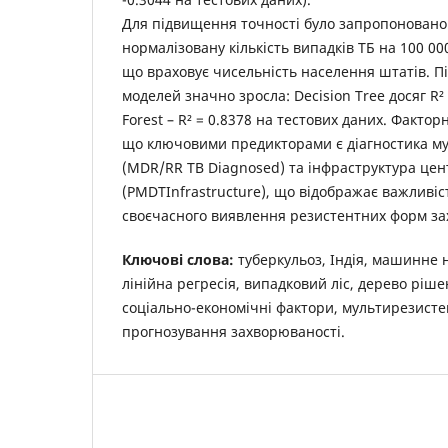
Для підвищення точності було запропоновано 
нормалізовану кількість випадків ТБ на 100 000
що враховує чисельність населення штатів. Пі
моделей значно зросла: Decision Tree досяг R²
Forest – R² = 0.8378 на тестових даних. Фактор
що ключовими предикторами є діагностика м
(MDR/RR TB Diagnosed) та інфраструктура цен
(PMDTInfrastructure), що відображає важливіс
своєчасного виявлення резистентних форм з
Ключові слова:
туберкульоз, Індія, машинне
лінійна регресія, випадковий ліс, дерево ріше
соціально-економічні фактори, мультирезисте
прогнозування захворюваності.