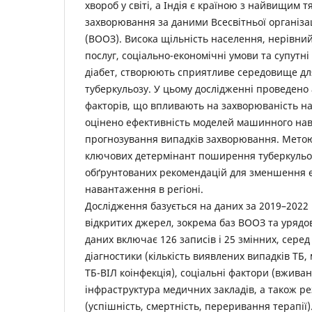
хвороб у світі, а Індія є країною з найвищим 
захворювання за даними Всесвітньої організац
(ВООЗ). Висока щільність населення, нерівни
послуг, соціально-економічні умови та супутні
діабет, створюють сприятливе середовище д
туберкульозу. У цьому дослідженні проведено 
факторів, що впливають на захворюваність на т
оцінено ефективність моделей машинного на
прогнозування випадків захворювання. Мето
ключових детермінант поширення туберкульоз
обґрунтованих рекомендацій для зменшення е
навантаження в регіоні.
Дослідження базується на даних за 2019–2022 
відкритих джерел, зокрема баз ВООЗ та урядови
даних включає 126 записів і 25 змінних, сере
діагностики (кількість виявлених випадків ТБ
ТБ-ВІЛ коінфекція), соціальні фактори (вжива
інфраструктура медичних закладів, а також ре
(успішність, смертність, переривання терапії)