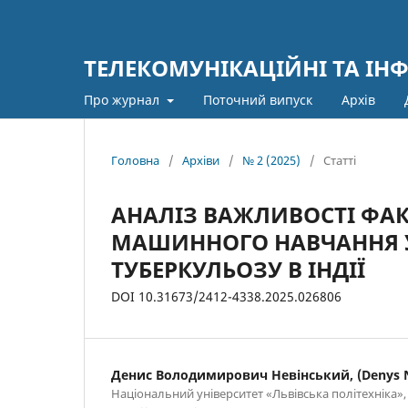
ТЕЛЕКОМУНІКАЦІЙНІ ТА ІН
Про журнал
Поточний випуск
Архів
Головна
/
Архіви
/
№ 2 (2025)
/
Статті
АНАЛІЗ ВАЖЛИВОСТІ ФАК
МАШИННОГО НАВЧАННЯ У
ТУБЕРКУЛЬОЗУ В ІНДІЇ
DOI 10.31673/2412-4338.2025.026806
Денис Володимирович Невінський, (Denys N
Національний університет «Львівська політехніка»,