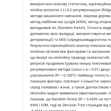
використано описову статистику, кореляційни
лінійну регресію з L1/L2 регуляризацією (Ridge
методи машинного навчання, зокрема дерева р
метод найближчих сусідів (KNN), метод опорни
випадковий ліс (Random Forest). Точність мод
допомогою крос-валідації, використовуючи мет
детермінації) та MSE (середньоквадратична п
Результати кореляційного аналізу показали ві
лінійних зв’язків між факторами та загальною 
що вказує на нелінійну природу залежностей
регресія продемонструвала низьку пояснювальну
регуляризовані методи (Lasso з α = 0.01) дещ
узагальнення (R² = 0.1007). Найвищу точність
показали фактори, пов’язані з кількістю заре
серед чоловіків і жінок, а також діагностикою
Нелінійні моделі виявилися ефективнішими: п
показав, що Random Forest (R² = 0.4595 на те
KNN і SVM, тоді як Decision Tree страждав від
-0.3044 на тестових даних).