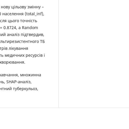
нову цільову змінну –
 населення (total_inf),
сля цього точність
 = 0.8724, а Random
ний аналіз підтвердив,
ультирезистентного ТБ
трів лікування
ть медичних ресурсів і
ахворювання.
 навчання, множинна
нь, SHAP-аналіз,
нтний туберкульоз,