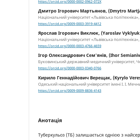
https://orcid.org/0000-0002-0962-072X
Дмитро Ігорович Мартьянов, (Dmytro Martj
Національний університет «Львівська політехніка»,
https://orcid.org/0009-0003-3919-4412
Ярослав Ігорович Виклюк, (Yaroslav Vyklyuk
Національний університет «Львівська політехніка»,
https://orcid.org/0000-0003-4766-4659
Ігор Олександрович Сем'янів, (Ihor Semianiv
Буковинський державний медичний університет, Че
https://orcid.org/0000-0003-0340-0766
Кирило Геннадійович Верещак, (Kyrylo Vere
Одеський національний університет імені І. І. Мечн
https://orcid.org/0009-0009-8836-4143
Анотація
Туберкульоз (ТБ) залишається однією з найсе