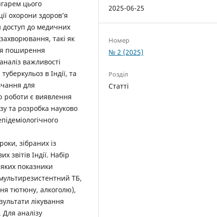
тягарем цього
2025-06-25
ії охорони здоров’я
й доступ до медичних
 захворювання, такі як
Номер
ля поширення
№ 2 (2025)
аналіз важливості
уберкульоз в Індії, та
Розділ
вчання для
Статті
ю роботи є виявлення
у та розробка науково
підеміологічного
роки, зібраних із
х звітів Індії. Набір
д яких показники
, мультирезистентний ТБ,
ння тютюну, алкоголю),
зультати лікування
. Для аналізу