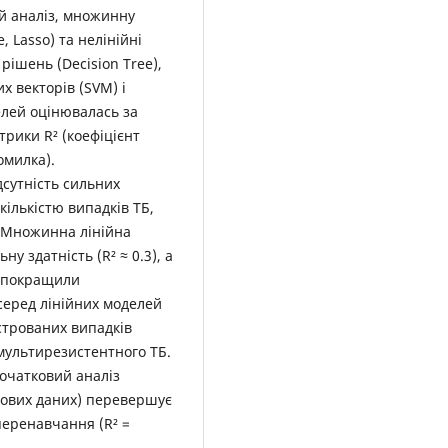
й аналіз, множинну
, Lasso) та нелінійні
ішень (Decision Tree),
х векторів (SVM) і
елей оцінювалась за
рики R² (коефіцієнт
омилка).
дсутність сильних
кількістю випадків ТБ,
. Множинна лінійна
 здатність (R² ≈ 0.3), а
о покращили
 серед лінійних моделей
єстрованих випадків
 мультирезистентного ТБ.
очатковий аналіз
стових даних) перевершує
 перенавчання (R² =