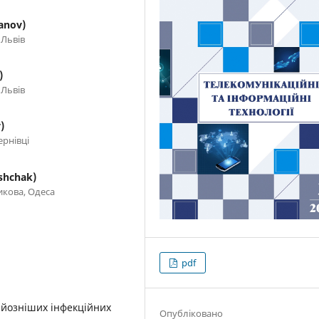
anov)
 Львів
)
 Львів
)
рнівці
shchak)
икова, Одеса
pdf
рйозніших інфекційних
Опубліковано