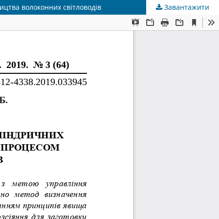
цтва волоконних світловодів
Завантажити