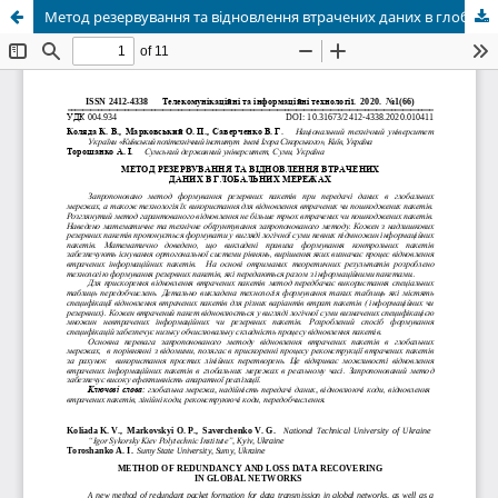
Метод резервування та відновлення втрачених даних в глобальних мережах