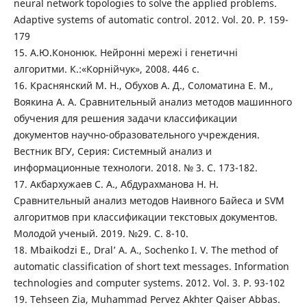
neural network topologies to solve the applied problems.
Adaptive systems of automatic control. 2012. Vol. 20. P. 159-
179
15. А.Ю.Кононюк. Нейронні мережі і генетичні
алгоритми. К.:«Корнійчук», 2008. 446 с.
16. Краснянский М. Н., Обухов А. Д., Соломатина Е. М.,
Воякина А. А. Сравнительный анализ методов машинного
обучения для решения задачи классификации
документов научно-образовательного учреждения.
Вестник ВГУ, Серия: Системный анализ и
информационные технологи. 2018. № 3. С. 173-182.
17. Акбархужаев С. А., Абдурахманова Н. Н.
Сравнительный анализ методов Наивного Байеса и SVM
алгоритмов при классификации текстовых документов.
Молодой ученый. 2019. №29. С. 8-10.
18. Mbaikodzi E., Dral’ А. А., Sochenko I. V. The method of
automatic classification of short text messages. Information
technologies and computer systems. 2012. Vol. 3. P. 93-102
19. Tehseen Zia, Muhammad Pervez Akhter Qaiser Abbas.