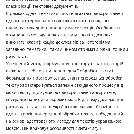
класифікації текстових документів.
В рамках однієї тематики спостерігається використання
однакової термінології в декількох категоріях, що
підвищує складність процесу класифікації. Особливість
уточненого методу полягає в тому, що він дозволяє
виконати класифікацію документів за категоріями
загальної тематики і таким чином отримати більш точний
результат.
Уточнений метод формування простору ознак категорій
включає в себе етапи попередньої обробки тексту і
формування простору ознак. Етап попередньої обробки
тексту характеризується залежністю даного процесу від
мови тексту, що зумовлює використання алгоритмів,
спеціалізованих для окремих мов. В даному дослідженні
розглядаються тексти українською мовою. Стемінг, як
один з кроків попередньої обробки тексту, побудований
на основі адаптованого методу для текстів українською
мовою. Він враховує особливості синтаксису і