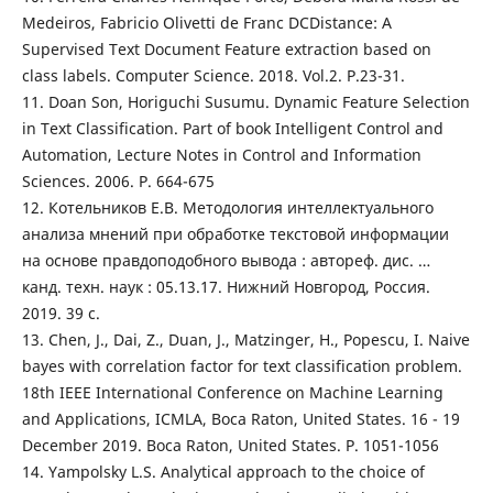
Medeiros, Fabricio Olivetti de Franc DCDistance: A
Supervised Text Document Feature extraction based on
class labels. Computer Science. 2018. Vol.2. P.23-31.
11. Doan Son, Horiguchi Susumu. Dynamic Feature Selection
in Text Classification. Part of book Intelligent Control and
Automation, Lecture Notes in Control and Information
Sciences. 2006. P. 664-675
12. Котельников Е.В. Методология интеллектуального
анализа мнений при обработке текстовой информации
на основе правдоподобного вывода : автореф. дис. …
канд. техн. наук : 05.13.17. Нижний Новгород, Россия.
2019. 39 с.
13. Chen, J., Dai, Z., Duan, J., Matzinger, H., Popescu, I. Naive
bayes with correlation factor for text classification problem.
18th IEEE International Conference on Machine Learning
and Applications, ICMLA, Boca Raton, United States. 16 - 19
December 2019. Boca Raton, United States. P. 1051-1056
14. Yampolsky L.S. Analytical approach to the choice of