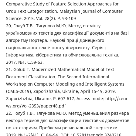
Comparative Study of Feature Selection Approaches for
Urdu Text Categorization. Malaysian Journal of Computer
Science. 2015. Vol. 28(2). P. 93-109
20. Голуб Т.В., Тягунова М.Ю. Метод стемінгу
україномовних текстів для класифікації документів на базі
алгоритму Портера. Наукові праці Донецького
національного технічного університету. Серія :
Інформатика, кібернетика та обчислювальна техніка.
2017. №1. С.59-63.
21. Golub T. Modernized Mathematical Model of Text
Document Classification. The Second International
Workshop on Computer Modeling and Intelligent Systems
(CMIS-2019), Zaporizhzhia, Ukraine, April 15-19, 2019.
Zaporizhzhia, Ukraine. P. 607-617. Access mode: http://ceur-
ws.org/Vol-2353/paper48.pdf
22. Голуб Т.В., Тягунова М.Ю. Метод уменьшения размера
вектора термов для классификации текстовых документов
по категориям. Проблемы региональной энергетики.
2019. № 1–2(41). С. 84–94. DOI: 10.5281/zenodo.3240216