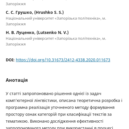
Запоріжжя
С. С. Грушко, (Hrushko S. S.)
Національний університет «Запорізька політехніка», м.
Запоріжжя
Н. В. Луценко, (Lutsenko N. V.)
Національний університет «Запорізька політехніка», м.
Запоріжжя
DOI:
https://doi.org/10.31673/2412-4338.2020.011673
Анотація
У статті запропоновано рішення однієї із задач
комп’ютерної лінгвістики, описана теоретична розробка і
програмна реалізація уточненого методу формування
простору ознак категорій при класифікації текстів за
тематикою. Виконано дослідження ефективності
запропонованого методу при використанні в процесі