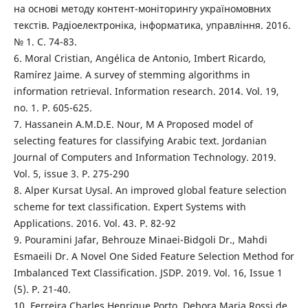
на основі методу контент-моніторингу україномовних
текстів. Радіоелектроніка, інформатика, управління. 2016.
№ 1. С. 74-83.
6. Moral Cristian, Angélica de Antonio, Imbert Ricardo,
Ramírez Jaime. A survey of stemming algorithms in
information retrieval. Information research. 2014. Vol. 19,
no. 1. P. 605-625.
7. Hassanein A.M.D.E. Nour, M A Proposed model of
selecting features for classifying Arabic text. Jordanian
Journal of Computers and Information Technology. 2019.
Vol. 5, issue 3. P. 275-290
8. Alper Kursat Uysal. An improved global feature selection
scheme for text classification. Expert Systems with
Applications. 2016. Vol. 43. P. 82-92
9. Pouramini Jafar, Behrouze Minaei-Bidgoli Dr., Mahdi
Esmaeili Dr. A Novel One Sided Feature Selection Method for
Imbalanced Text Classification. JSDP. 2019. Vol. 16, Issue 1
(5). P. 21-40.
10. Ferreira Charles Henrique Porto, Debora Maria Rossi de