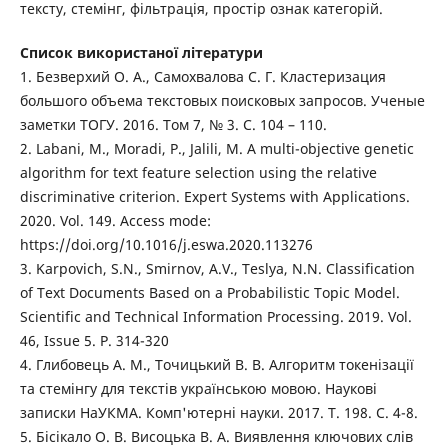
тексту, стемінг, фільтрація, простір ознак категорій.
Список використаної літератури
1. Безверхий О. А., Самохвалова С. Г. Кластеризация
большого объема текстовых поисковых запросов. Ученые
заметки ТОГУ. 2016. Том 7, № 3. С. 104 – 110.
2. Labani, M., Moradi, P., Jalili, M. A multi-objective genetic
algorithm for text feature selection using the relative
discriminative criterion. Expert Systems with Applications.
2020. Vol. 149. Access mode:
https://doi.org/10.1016/j.eswa.2020.113276
3. Karpovich, S.N., Smirnov, A.V., Teslya, N.N. Classification
of Text Documents Based on a Probabilistic Topic Model.
Scientific and Technical Information Processing. 2019. Vol.
46, Issue 5. P. 314-320
4. Глибовець А. М., Точицький В. В. Алгоритм токенізації
та стемінгу для текстів українською мовою. Наукові
записки НаУКМА. Комп'ютерні науки. 2017. Т. 198. С. 4-8.
5. Бісікало О. В. Висоцька В. А. Виявлення ключових слів