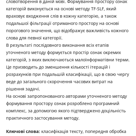
словотворення в даній мові. Формування простору ознак
категорій виконується на основі методу TF-SLF, який
враховує входження слів в кожну категорію, а також
подальшої фільтрації отриманого простору на основі
порогового значення, що відображує важливість кожного
слова для певної категорії.
В результаті послідовного виконання всіх етапів
уточненого методу формується простір ознак окремих
категорій, з яких виключаються малоїнформатівни терми.
Це призводить до зменшення кількості ітерацій і
розрахунків при подальшій класифікації, що в свою чергу
веде до загального скорочення часових витрат на
рішення задачі.
На основі запропонованого авторами уточненого методу
формування простору ознак розроблено програмний
комплекс, за допомогою якого підтверджено доцільність
практичного застосування методу.
Ключові слова:
класифікація тексту, попередня обробка