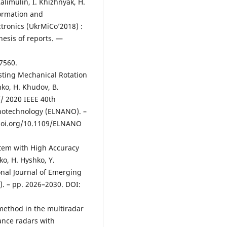
alimulin, I. Khizhnyak, H.
ormation and
ronics (UkrMiCo’2018) :
hesis of reports. —
7560.
sting Mechanical Rotation
nko, H. Khudov, B.
// 2020 IEEE 40th
anotechnology (ELNANO). –
//doi.org/10.1109/ELNANO
tem with High Accuracy
o, H. Hyshko, Y.
ional Journal of Emerging
). – pp. 2026–2030. DOI:
method in the multiradar
ance radars with