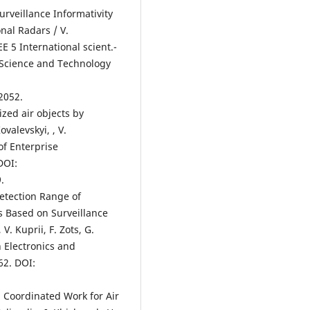
urveillance Informativity
al Radars / V.
E 5 International scient.-
 Science and Technology
2052.
ized air objects by
valevskyi, , V.
of Enterprise
DOI:
.
etection Range of
s Based on Surveillance
V. Kuprii, F. Zots, G.
n Electronics and
62. DOI:
 Coordinated Work for Air