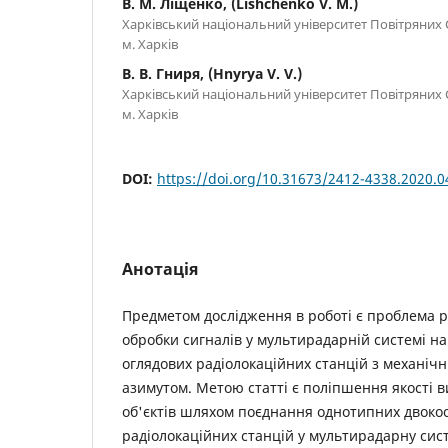
В. М. Ліщенко, (Lishchenko V. M.)
Харківський національний університет Повітряних 
м. Харків
В. В. Гниря, (Hnyrya V. V.)
Харківський національний університет Повітряних 
м. Харків
DOI:
https://doi.org/10.31673/2412-4338.2020.
Анотація
Предметом дослідження в роботі є проблема р
обробки сигналів у мультирадарній системі н
оглядових радіолокаційних станцій з механіч
азимутом. Метою статті є поліпшення якості 
об'єктів шляхом поєднання однотипних двок
радіолокаційних станцій у мультирадарну сис