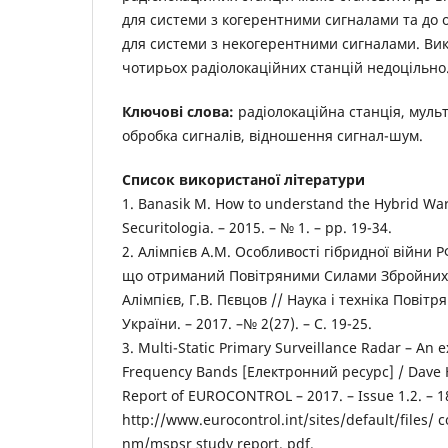
для системи з когерентними сигналами та до 
для системи з некогерентними сигналами. Ви
чотирьох радіолокаційних станцій недоцільно
Ключові слова:
радіолокаційна станція, муль
обробка сигналів, відношення сигнал-шум.
Список використаної літератури
1. Banasik M. How to understand the Hybrid War
Securitologia. – 2015. – № 1. – pp. 19-34.
2. Алімпієв А.М. Особливості гібридної війни Р
що отриманий Повітряними Силами Збройних 
Алімпієв, Г.В. Пєвцов // Наука і техніка Повіт
України. – 2017. –№ 2(27). – С. 19-25.
3. Multi-Static Primary Surveillance Radar – An 
Frequency Bands [Електронний ресурс] / Dave Hil
Report of EUROCONTROL – 2017. – Issue 1.2. – 1
http://www.eurocontrol.int/sites/default/files/
nm/mspsr study report. pdf.