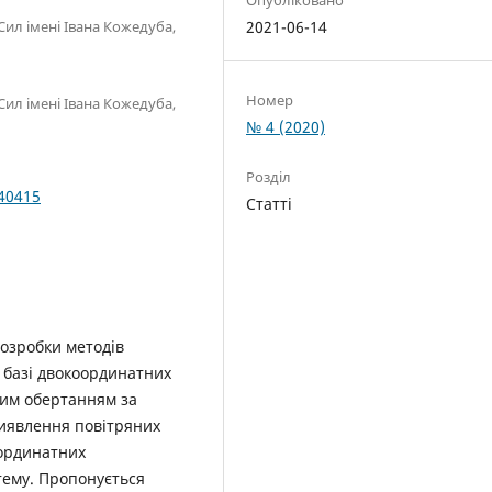
Сил імені Івана Кожедуба,
2021-06-14
Номер
Сил імені Івана Кожедуба,
№ 4 (2020)
Розділ
040415
Статті
озробки методів
а базі двокоординатних
ним обертанням за
виявлення повітряних
оординатних
тему. Пропонується