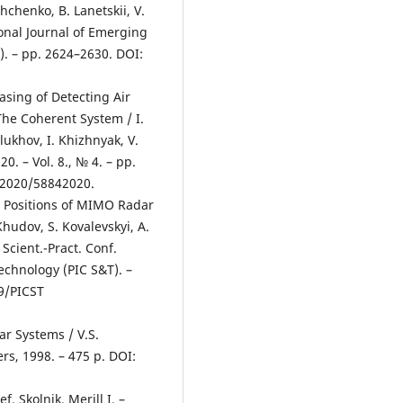
hchenko, B. Lanetskii, V.
ional Journal of Emerging
). – pp. 2624–2630. DOI:
asing of Detecting Air
The Coherent System / I.
lukhov, I. Khizhnyak, V.
0. – Vol. 8., № 4. – pp.
r/2020/58842020.
n Positions of MIMO Radar
hudov, S. Kovalevskyi, A.
 Scient.-Pract. Conf.
chnology (PIC S&T). –
09/PICST
ar Systems / V.S.
s, 1998. – 475 p. DOI:
, Skolnik, Merill I. –