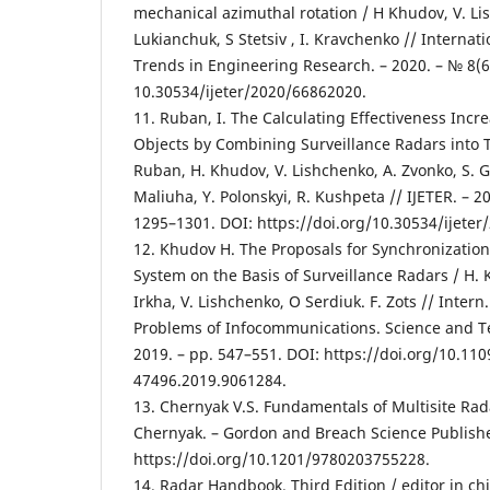
mechanical azimuthal rotation / H Khudov, V. Lis
Lukianchuk, S Stetsiv , I. Kravchenko // Internat
Trends in Engineering Research. – 2020. – № 8(6
10.30534/ijeter/2020/66862020.
11. Ruban, I. The Calculating Effectiveness Incre
Objects by Combining Surveillance Radars into 
Ruban, H. Khudov, V. Lishchenko, A. Zvonko, S. G
Maliuha, Y. Polonskyi, R. Kushpeta // IJETER. – 202
1295–1301. DOI: https://doi.org/10.30534/ijete
12. Khudov H. The Proposals for Synchronizatio
System on the Basis of Surveillance Radars / H. K
Irkha, V. Lishchenko, O Serdiuk. F. Zots // Intern.
Problems of Infocommunications. Science and Te
2019. – pp. 547–551. DOI: https://doi.org/10.11
47496.2019.9061284.
13. Chernyak V.S. Fundamentals of Multisite Rad
Chernyak. – Gordon and Breach Science Publisher
https://doi.org/10.1201/9780203755228.
14. Radar Handbook. Third Edition / editor in chief