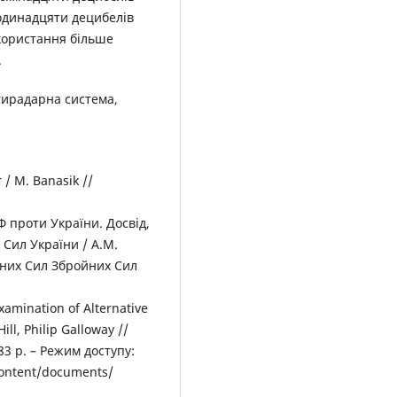
одинадцяти децибелів
користання більше
.
тирадарна система,
 / M. Banasik //
Ф проти України. Досвід,
Сил України / А.М.
ряних Сил Збройних Сил
examination of Alternative
l, Philip Galloway //
83 p. – Режим доступу:
 content/documents/