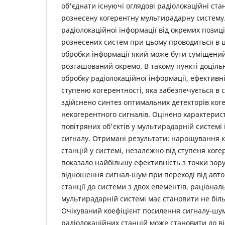
об'єднати існуючі оглядові радіолокаційні ста
рознесену когерентну мультирадарну систему
радіолокаційної інформації від окремих позиц
рознесених систем при цьому проводиться в 
обробки інформації який може бути суміщений
розташований окремо. В такому пункті доціль
обробку радіолокаційної інформації, ефективні
ступеню когерентності, яка забезпечується в с
здійснено синтез оптимальних детекторів ког
некогерентного сигналів. Оцінено характери
повітряних об'єктів у мультирадарній системі
сигналу. Отримані результати: нарощування к
станцій у системі, незалежно від ступеня коге
показало найбільшу ефективність з точки зор
відношення сигнал-шум при переході від авто
станції до системи з двох елементів, раціональ
мультирадарній системі має становити не біл
Очікуваний коефіцієнт посилення сигналу-шум
радіолокаційних станцій може становити до в