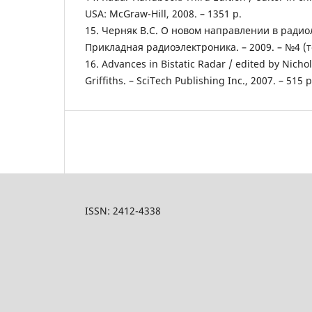
USA: McGraw-Hill, 2008. – 1351 p.
15. Черняк В.С. О новом направлении в радиол
Прикладная радиоэлектроника. – 2009. – №4 (том
16. Advances in Bistatic Radar / edited by Nichola
Griffiths. – SciTech Publishing Inc., 2007. – 515 p
ISSN: 2412-4338