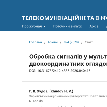
ТЕЛЕКОМУНІКАЦІЙНІ ТА ІН
Про журнал
Поточний випуск
Архів
Головна
/
Архіви
/
№ 4 (2020)
/
Статті
Обробка сигналів у мульт
двокоординатних оглядов
DOI: 10.31673/2412-4338.2020.040415
Г. В. Худов, (Khudov H. V.)
Харківський національний університет Повітряних 
м. Харків