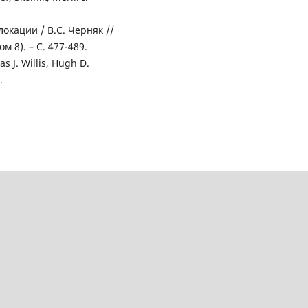
окации / В.С. Черняк //
 8). – С. 477-489.
s J. Willis, Hugh D.
.