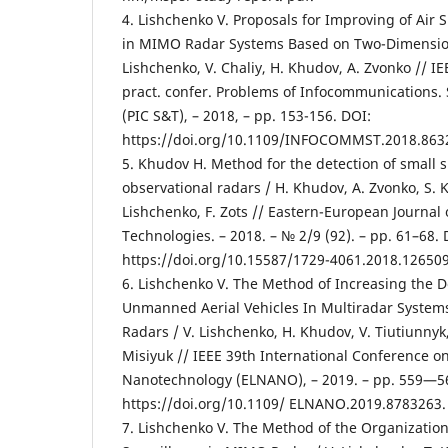
4. Lishchenko V. Proposals for Improving of Air S
in MIMO Radar Systems Based on Two-Dimension
Lishchenko, V. Chaliy, H. Khudov, A. Zvonko // IEE
pract. confer. Problems of Infocommunications.
(PIC S&T), – 2018, – pp. 153-156. DOI:
https://doi.org/10.1109/INFOCOMMST.2018.863
5. Khudov H. Method for the detection of small s
observational radars / H. Khudov, A. Zvonko, S. Ko
Lishchenko, F. Zots // Eastern-European Journal 
Technologies. – 2018. – № 2/9 (92). – pp. 61–68. 
https://doi.org/10.15587/1729-4061.2018.126509
6. Lishchenko V. The Method of Increasing the D
Unmanned Aerial Vehicles In Multiradar System
Radars / V. Lishchenko, H. Khudov, V. Tiutiunnyk, 
Misiyuk // IEEE 39th International Conference o
Nanotechnology (ELNANO), – 2019. – pp. 559—5
https://doi.org/10.1109/ ELNANO.2019.8783263.
7. Lishchenko V. The Method of the Organization