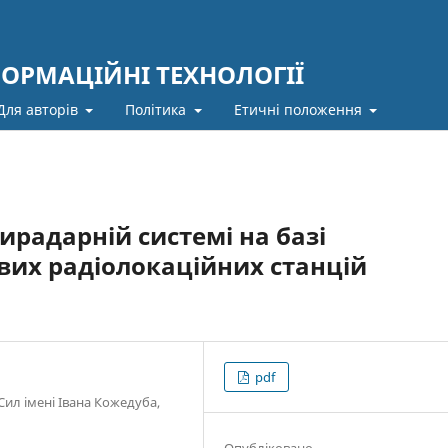
ФОРМАЦІЙНІ ТЕХНОЛОГІЇ
Для авторів
Політика
Етичні положення
ирадарній системі на базі
их радіолокаційних станцій
pdf
Сил імені Івана Кожедуба,
Опубліковано