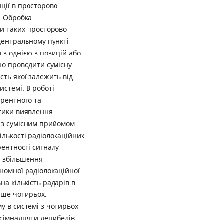
нції в просторово
. Обробка
ій таких просторово
центральному пункті
 з однією з позицій або
но проводити сумісну
сть якої залежить від
истемі. В роботі
ерентного та
стики виявлення
 із сумісним прийомом
ількості радіолокаційних
рентності сигналу
у збільшення
номної радіолокаційної
на кількість радарів в
ьше чотирьох.
у в системі з чотирьох
ісімнадцяти децибелів