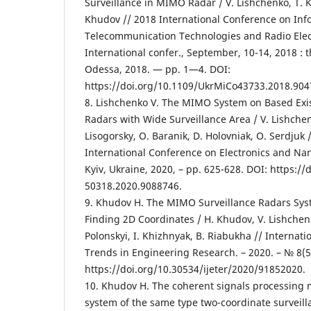
Surveillance in MIMO Radar / V. Lishchenko, T. K
Khudov // 2018 International Conference on Inf
Telecommunication Technologies and Radio Elect
International confer., September, 10-14, 2018 : t
Odessa, 2018. — pp. 1—4. DOI:
https://doi.org/10.1109/UkrMiCo43733.2018.904
8. Lishchenko V. The MIMO System on Based Exi
Radars with Wide Surveillance Area / V. Lishche
Lisogorsky, O. Baranik, D. Holovniak, O. Serdjuk 
International Conference on Electronics and N
Kyiv, Ukraine, 2020, – pp. 625-628. DOI: https:
50318.2020.9088746.
9. Khudov H. The MIMO Surveillance Radars Sys
Finding 2D Coordinates / H. Khudov, V. Lishchenk
Polonskyi, I. Khizhnyak, B. Riabukha // Internat
Trends in Engineering Research. – 2020. – № 8(5
https://doi.org/10.30534/ijeter/2020/91852020.
10. Khudov H. The coherent signals processing 
system of the same type two-coordinate surveill