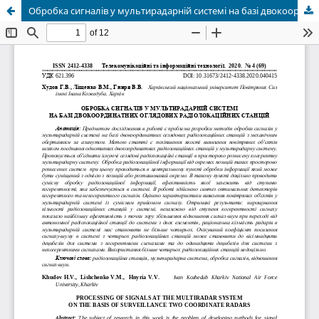
Обробка сигналів у мультирадарній системі на базі двокоординатних оглядових радіолокаційних станцій