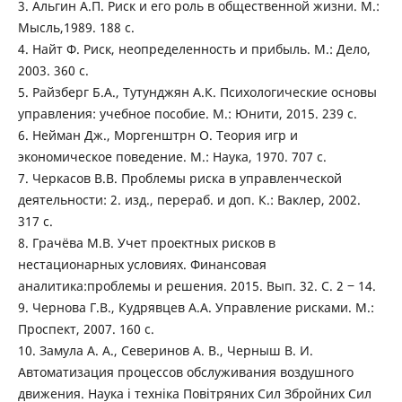
3. Альгин А.П. Риск и его роль в общественной жизни. М.:
Мысль,1989. 188 с.
4. Найт Ф. Риск, неопределенность и прибыль. М.: Дело,
2003. 360 с.
5. Райзберг Б.А., Тутунджян А.К. Психологические основы
управления: учебное пособие. М.: Юнити, 2015. 239 с.
6. Нейман Дж., Моргенштрн О. Теория игр и
экономическое поведение. М.: Наука, 1970. 707 с.
7. Черкасов В.В. Проблемы риска в управленческой
деятельности: 2. изд., перераб. и доп. К.: Ваклер, 2002.
317 с.
8. Грачёва М.В. Учет проектных рисков в
нестационарных условиях. Финансовая
аналитика:проблемы и решения. 2015. Вып. 32. С. 2 ‒ 14.
9. Чернова Г.В., Кудрявцев А.А. Управление рисками. М.:
Проспект, 2007. 160 с.
10. Замула А. А., Северинов А. В., Черныш В. И.
Автоматизация процессов обслуживания воздушного
движения. Наука і техніка Повітряних Сил Збройних Сил