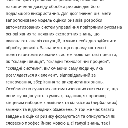
накопичення досвіду обробки ризиків для його
подальшого використання. Для досягнення цієї мети
запропоновано модель оцінки ризиків розробки
автоматизованих систем управління повітряним рухом на
основі явних та неявних експертних знань, що
включають аналіз ситуацій, в яких необхідно здійснити
обробку ризиків. Зазначимо, що в цьому контексті
поняття автоматизованих систем включає такі поняття,
як "складні явища", "складні технологічні процеси",
"складні системи", включаючи саму людину, яка
розглядається як елемент, відповідальний за
генерування, зберігання та використання знань.
Особливістю сучасних автоматизованих систем є те, що
вони функціонують в умовах, заданих, як правило,
кінцевим набором кількісних та кількісних (вербальних)
змінних та відповідних обмежень. У той же час багато
завдань з оцінки ризику формуються та описуються як
словесно професійною мовою цієї галузі знань, так і