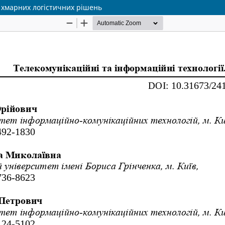
хмарних логістичних рішень