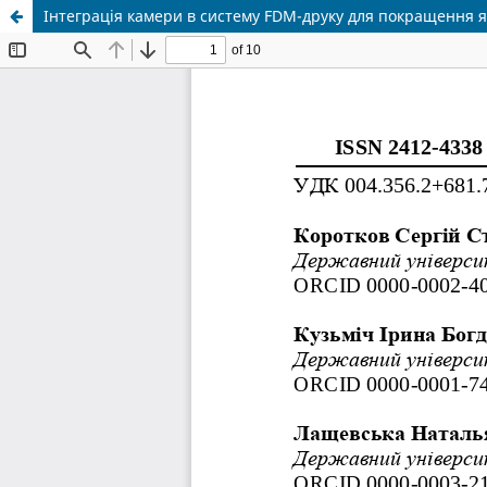
Інтеграція камери в систему FDM-друку для покращення я