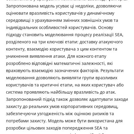
Запропонована модель усуває ці недоліки, дозволяючи
оцінювати вразливість користувачів у динамічному
середовищі з урахуванням змінних зовнішніх умов та
індивідуальних особливостей користувачів. Основу
підходу становить моделювання процесу реалізації SEA,
розділеного на три ключові етапи: доставку атакуючого
контенту, взаємодію користувача з цим контентом та
уникнення виявлення атаки. Для кожного етапу
розроблено відповідні математичні залежності, які
враховують взаємодію зазначених факторів. Результати
моделювання дозволяють виявляти групи вразливих
користувачів та критичні етапи, на яких користувач або
система проявляють найбільшу вразливість до атак.
Запропонований підхід також дозволяє адаптувати заходи
захисту до реальних умов корпоративних середовищ,
забезпечуючи узгодженість між оцінкою ризиків та
потребами захисту. Модель може бути використана для
розробки цільових заходів попередження SEA та