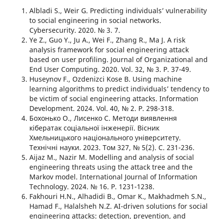
Albladi S., Weir G. Predicting individuals’ vulnerability
to social engineering in social networks.
Cybersecurity. 2020. № 3. 7.
Ye Z., Guo Y., Ju A., Wei F., Zhang R., Ma J. A risk
analysis framework for social engineering attack
based on user profiling. Journal of Organizational and
End User Computing. 2020. Vol. 32, № 3. Р. 37-49.
Huseynov F., Ozdenizci Kose B. Using machine
learning algorithms to predict individuals’ tendency to
be victim of social engineering attacks. Information
Development. 2024. Vol. 40, № 2. Р. 298-318.
Бохонько О., Лисенко С. Методи виявлення
кібератак соціальної інженерії. Вісник
Хмельницького національного університету.
Технічні науки. 2023. Том 327, № 5(2). С. 231-236.
Aijaz M., Nazir M. Modelling and analysis of social
engineering threats using the attack tree and the
Markov model. International Journal of Information
Technology. 2024. № 16. P. 1231-1238.
Fakhouri H.N., Alhadidi B., Omar K., Makhadmeh S.N.,
Hamad F., Halalsheh N.Z. AI-driven solutions for social
engineering attacks: detection, prevention, and