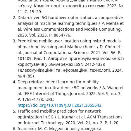
зв’язку. Комп’ютерні технології та системи. 2022. №
11. С. 15–29.
Data-driven 5G handover optimization: a comparative
analysis of machine learning techniques / P. Mehta et
al. Wireless Communications and Mobile Computing.
2023. Vol. 2023. P. 8854776.
Predicting mobile user location using hybrid models
of machine learning and Markov chains / D. Chen et
al. Journal of Computational Science. 2021. Vol. 56. P.
101409. Рис. 1. Алгоритм прогнозування мобільності
користувачів у 5G-мережах ISSN 2412-4338
Телекомунікаційні та інформаційні технології. 2024.
№ 4 (85)
Deep reinforcement learning for mobility
management in ultra-dense 5G networks / A. Wang et
al. IEEE Internet of Things Journal. 2022. Vol. 9, no. 3.
P. 1765–1778. URL:
https://doi.org/10.1109/JIOT.2021.3055643
.
Traffic and mobility prediction for network
optimization in 5G / L. Kumar et al. ACM Transactions
on Internet Technology. 2020. Vol. 21, no. 2. P. 1–20.
Іваненко, М. С. Моделі аналізу поведінки