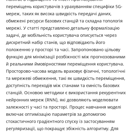
переміщень користувачів з урахуванням специфіки 5G-
мереж, таких як висока швидкість передачі даних,
обмежені ресурси базових станцій та складна топологія
мережі. У статті представлено детальну формалізацію
задачі, де мобільність користувача описується через
дискретний набір станів, що відповідають його
положенню у просторі та часі. Запропоновано цільову
функцію для мінімізації розбіжності між прогнозованими
й реальними ймовірностями переміщення користувача.
Просторово-часова модель враховує фізичні, топологічні
та мережеві обмеження, такі як швидкість переміщення,
доступність переходів між станами та ємність базових
станцій. Основою методики є використання рекурентних
нейронних мереж (RNN), які дозволяють моделювати
залежності у часі та просторі. Процес навчання моделі
включає оптимізацію параметрів за допомогою
стохастичного градієнтного спуску із застосуванням
регуляризації, що покращує збіжність алгоритму. Для