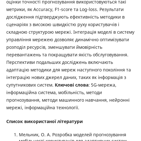
оцінки точності прогнозування використовуються такі
метрики, як Accuracy, F1-score та Log-loss. Результати
дослідження підтверджують ефективність методики в
сценаріях з високою швидкістю руху користувачів і
складною структурою мережі. Інтеграція моделі в систему
управління мережею дозволяє динамічно оптимізувати
розподіл ресурсів, зменшувати ймовірність
перевантажень та покращувати якість обслуговування.
Перспективи подальших досліджень включають
адаптацію методики для мереж наступного покоління та
інтеграцію нових джерел даних, таких як інформація з
супутникових систем.
Ключові слова
: 5G-мережа,
інформаційна система, мобільність, методи
прогнозування, методи машинного навчання, нейронні
мережі, інформаційна технології.
Список використаної літератури
Мельник, О. А. Розробка моделей прогнозування
мобільності користувачів для адаптивних систем