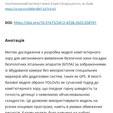
політехнічний інститут імені Ігоря Сікорського», м. Київ
https://orcid.org/0009-0007-5373-6141
DOI:
https://doi.org/10.31673/2412-4338.2025.038701
Анотація
Метою дослідження є розробка моделі комп’ютерного
зору для автономного виявлення безпечної зони посадки
безпілотних літальних апаратів (БПЛА) за зображеннями
зі вбудованої камери без використання спеціальних
маркерів або додаткових систем, таких як GPS. В якості
базової моделі обрано YOLOv5s як сучасний підхід до
комп’ютерного зору, що поєднує гарну швидкість та
точність детекції з невеликою обчислювальною
складністю. Це дозволяє використовувати модель на
різних кінцевих пристроях, навіть в умовах обмежених
ресурсів. Базову модель було навчено на наборі