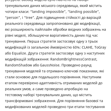
тренувальних даних міського середовища, який містить
чотири класи: “landing impossible”, “landing possible”,
“person”, і “tree”. Для підвищення стійкості до варіацій
реального середовища запропоновано дві модифікації,
які розширюють пайплайн обробки вхідних зображень на
рівні моделі, збільшуючи варіативність даних під час
тренування. Перша стратегія застосовує одну з трьох
модифікацій із загальною ймовірністю 60%: CLAHE, ToGray
або Equalize. Друга стратегія застосовує одну з наступних
модифікацій зображення: RandomBrightnessContrast,
RandomShadow або GaussNoise. Проведено раунд
тренування моделей та отримано ключові показники, які
стали основою для подальшого порівняння. Наступним
етапом перевірено адаптивність отриманих моделей до
реальних умов, а саме проведено апробацію на
тестовому наборі тренувальних даних, що містить
трансформовані зображення. Для порівняння базової та
модифікованих моделей проведено три етапи тестування