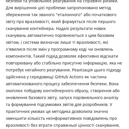
безпеки та уповільнює реагування на справжні ризики.
Для вирішення цієї проблеми запропоновано метод
збереження так званого "еталонного" або початкового
звіту про вразливості, який формується після першого
сканування контейнера. Надалі результати нових
сканувань автоматично порівнюються з цим базовим
звітом, і система визначає лише ті вразливості, які
з’явилися після змін у програмному коді чи оновлень
компонентів. Такий підхід дозволяє ефективно відсікати
повторювану або стабільно присутню інформацію, яка не
потребує негайного реагування. Реалізація цього підходу
здійснена у середовищі GitHub Actions як частина
автоматизованого процесу забезпечення безпеки. Вона
охоплює побудову контейнерного образу, створення або
оновлення базового звіту, запуск порівняльного аналізу
та формування підсумкових звітів для розробників. У
практичних умовах ця методика дозволила значно
зменшити кількість неінформативних повідомлень про
вразливості без втрати справжньої цінності сканування,