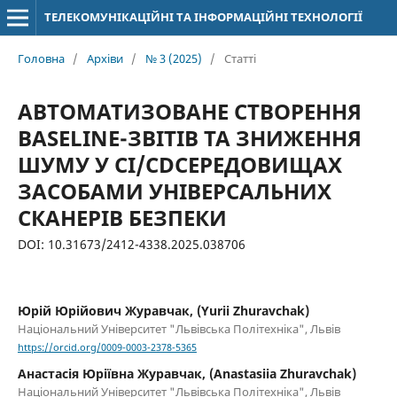
ТЕЛЕКОМУНІКАЦІЙНІ ТА ІНФОРМАЦІЙНІ ТЕХНОЛОГІЇ
Головна
/
Архіви
/
№ 3 (2025)
/
Статті
АВТОМАТИЗОВАНЕ СТВОРЕННЯ
BASELINE-ЗВІТІВ ТА ЗНИЖЕННЯ
ШУМУ У CI/CDСЕРЕДОВИЩАХ
ЗАСОБАМИ УНІВЕРСАЛЬНИХ
СКАНЕРІВ БЕЗПЕКИ
DOI: 10.31673/2412-4338.2025.038706
Юрій Юрійович Журавчак, (Yurii Zhuravchak)
Національний Університет "Львівська Політехніка", Львів
https://orcid.org/0009-0003-2378-5365
Анастасія Юріївна Журавчак, (Anastasiia Zhuravchak)
Національний Університет "Львівська Політехніка", Львів