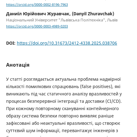
https://orcid.org/0000-0002-8196-7963
Даниїл Юрійович Журавчак, (Danyil Zhuravchak)
Національний Університет "Львівська Політехніка", Львів
https://orcid.org/0000-0003-4989-0203
DOI:
https://doi.org/10.31673/2412-4338.2025.038706
Анотація
У статті розглядається актуальна проблема надмірної
кількості помилкових спрацювань (false positives), які
виникають під час статичного аналізу вразливостей у
процесах безперервної інтеграції та доставки (CI/CD).
При кожному повторному скануванні контейнерного
образу система безпеки повторно виявляє раніше
зафіксовані або неактуальні вразливості, що створює
суттєвий шум інформації, перевантажує інженерів з