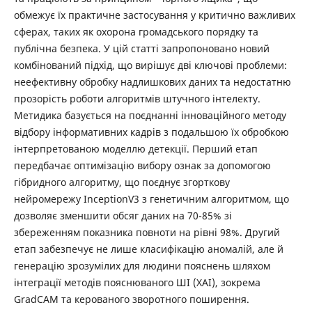
обмежує їх практичне застосування у критично важливих
сферах, таких як охорона громадського порядку та
публічна безпека. У цій статті запропоновано новий
комбінований підхід, що вирішує дві ключові проблеми:
неефективну обробку надлишкових даних та недостатню
прозорість роботи алгоритмів штучного інтелекту.
Метидика базується на поєднанні інноваційного методу
відбору інформативних кадрів з подальшою їх обробкою
інтерпретованою моделлю детекції. Перший етап
передбачає оптимізацію вибору ознак за допомогою
гібридного алгоритму, що поєднує згорткову
нейромережу InceptionV3 з генетичним алгоритмом, що
дозволяє зменшити обсяг даних на 70-85% зі
збереженням показника повноти на рівні 98%. Другий
етап забезпечує не лише класифікацію аномалій, але й
генерацію зрозумілих для людини пояснень шляхом
інтеграції методів пояснюваного ШІ (XAI), зокрема
GradCAM та керованого зворотного поширення.