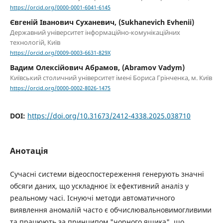
https://orcid.org/0000-0001-6041-6145
Євгеній Іванович Суханевич, (Sukhanevich Evhenii)
Державний університет інформаційно-комунікаційних
технологій, Київ
https://orcid.org/0009-0003-6631-829X
Вадим Олексійович Абрамов, (Abramov Vadym)
Київський столичний університет імені Бориса Грінченка, м. Київ
https://orcid.org/0000-0002-8026-1475
DOI:
https://doi.org/10.31673/2412-4338.2025.038710
Анотація
Сучасні системи відеоспостереження генерують значні
обсяги даних, що ускладнює їх ефективний аналіз у
реальному часі. Існуючі методи автоматичного
виявлення аномалій часто є обчислювальновимогливими
та працюють за принципом "чорного ящика", що