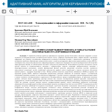
АДАПТИВНИЙ MARL-АЛГОРИТМ ДЛЯ КЕРУВАННЯ ГРУПОЮ БПЛА В УМОВАХ ЧАСТКОВОЇ СПОСТЕРЕЖУВАНОСТІ ТА ПОРУШЕНЬ КОМУНІКАЦІЙ