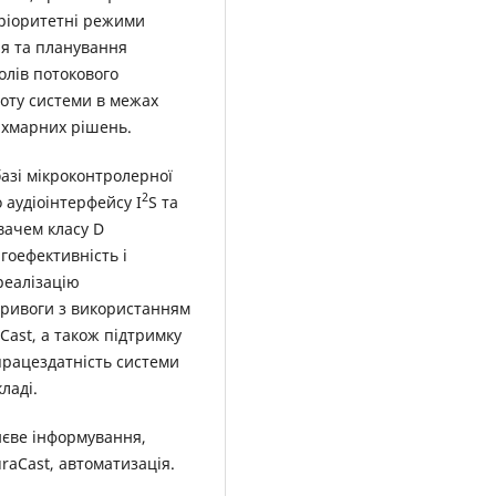
пріоритетні режими
ня та планування
олів потокового
оту системи в межах
 хмарних рішень.
базі мікроконтролерної
2
аудіоінтерфейсу I
S та
вачем класу D
гоефективність і
реалізацію
тривоги з використанням
aCast, а також підтримку
рацездатність системи
ладі.
єве інформування,
uraCast, автоматизація.