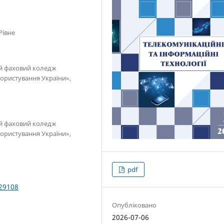
Рівне
ий фаховий коледж
користування України»,
ий фаховий коледж
користування України»,
pdf
029108
Опубліковано
2026-07-06