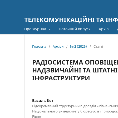
ТЕЛЕКОМУНІКАЦІЙНІ ТА ІН
Про журнал
Поточний випуск
Архів
Головна
/
Архіви
/
№ 2 (2026)
/
Статті
РАДІОСИСТЕМА ОПОВІЩЕ
НАДЗВИЧАЙНІ ТА ШТАТНІ С
ІНФРАСТРУКТУРИ
Василь Кот
Відокремлений структурний підрозділ «Рівненськ
Національного університету біоресурсів і природо
Рівне