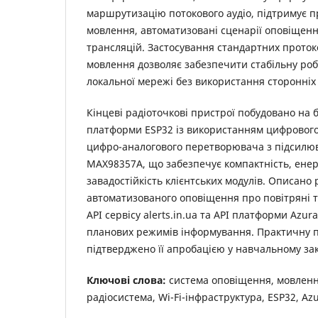
маршрутизацію потокового аудіо, підтримує 
мовлення, автоматизовані сценарії оповіщен
трансляцій. Застосування стандартних проток
мовлення дозволяє забезпечити стабільну роб
локальної мережі без використання сторонніх
Кінцеві радіоточкові пристрої побудовано на 
платформи ESP32 із використанням цифрового 
цифро-аналогового перетворювача з підсилю
MAX98357A, що забезпечує компактність, енер
завадостійкість клієнтських модулів. Описано 
автоматизованого оповіщення про повітряні 
API сервісу alerts.in.ua та API платформи Azur
планових режимів інформування. Практичну п
підтверджено її апробацією у навчальному зак
Ключові слова:
система оповіщення, мовленн
радіосистема, Wi-Fi-інфраструктура, ESP32, Az