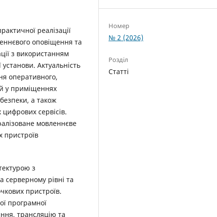
Номер
практичної реалізації
№ 2 (2026)
леннєвого оповіщення та
ції з використанням
Розділ
 установи. Актуальність
Статті
ня оперативного,
ей у приміщеннях
 безпеки, а також
 цифрових сервісів.
ралізоване мовленнєве
х пристроїв
тектурою з
а серверному рівні та
чкових пристроїв.
ої програмної
ння, трансляцію та