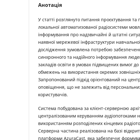
Анотація
У статті розглянуто питання проєктування та 
локальної автоматизованої радіосистеми мов
інформування про надзвичайні й штатні ситуа
наявної мережевої інфраструктури навчальної
дослідження зумовлена потребою забезпечен
синхронного та надійного інформування люд
закладів освіти в умовах підвищених вимог до
обмежень на використання окремих зовнішніх
Запропонований підхід орієнтований на цент
оповіщення, що не залежить від персональни
користувачів.
Система побудована за клієнт-серверною архі
централізованим керуванням аудіопотоками н
використанням розподілених кінцевих радіото
Серверна частина реалізована на базі відкрит
платформи AzuraCast, яка забезпечує формува