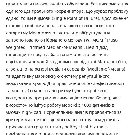
гарантувати високу точність обчислень без використання
єдиного центрального координатора, що усуває проблему
єдиної точки відмови (Single Point of Failure). Дослідження
охоплює глибокий аналіз вразливостей класичного
алгоритму Mean-gossip і детальне обґрунтування
запропонованого гібридного методу TWTMOM (Trust-
Weighted Trimmed Median-of-Means). Цей підхід
інноваційно поєднує багатовимірне статистичне
відсікання аномалій за допомогою відстані Махаланобіса,
агрегацію на основі медіани середніх (Median-of-Means)
та адаптивну марковскую систему репутаційного
зважування вузлів. Для практичної оцінки ефективності
та масштабованості алгоритму було розроблено
конкурентну програмну симуляцію мовою Golang, яка
високоточно імітує роботу мережі з 1000 датчиків в
умовах high-load. Порівняльний аналіз проводиться за
критеріями стійкості до масованого отруєння даних та
прихованого градієнтного дрейфу stealth-атак із
вимірюванням рівня середньоквадратичної помилки