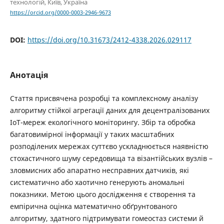
технологій, Київ, Україна
https://orcid.org/0000-0003-2946-9673
DOI:
https://doi.org/10.31673/2412-4338.2026.029117
Анотація
Стаття присвячена розробці та комплексному аналізу
алгоритму стійкої агрегації даних для децентралізованих
IoT-мереж екологічного моніторингу. Збір та обробка
багатовимірної інформації у таких масштабних
розподілених мережах суттєво ускладнюється наявністю
стохастичного шуму середовища та візантійських вузлів –
зловмисних або апаратно несправних датчиків, які
систематично або хаотично генерують аномальні
показники. Метою цього дослідження є створення та
емпірична оцінка математично обґрунтованого
алгоритму, здатного підтримувати гомеостаз системи й