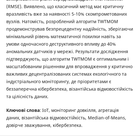
(RMSE). Виявлено, що класичний метод має критичну
вразливість вже за наявності 5-10% скомпрометованих
вузлів. Натомість, розроблений алгоритм TWTMOM
продемонстрував безпрецедентну надійність, зберігаючи
мінімальний рівень математичної похилки навіть за
умови одночасного деструктивного впливу до 40%
аномальних датчиків у мережі. Результати дослідження
підтверджують, що алгоритм TWTMOM є оптимальним і
масштабованим рішенням для впровадження у критично
важливих децентралізованих системах екологічного та
індустріального моніторингу, де пріоритетами є
беззаперечна кібербезпека, візантійська відмовостійкість
та цілісність даних.
Ключові слова
: IoT, моніторинг довкілля, агрегація
даних, візантійська відмовостійкість, Median-of-Means,
довірче зважування, кібербезпека.