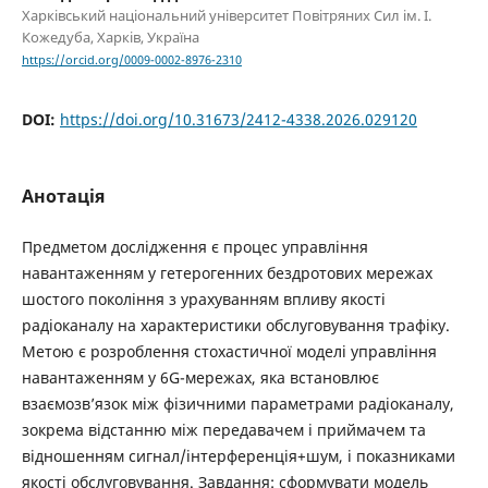
Харківський національний університет Повітряних Сил ім. І.
Кожедуба, Харків, Україна
https://orcid.org/0009-0002-8976-2310
DOI:
https://doi.org/10.31673/2412-4338.2026.029120
Анотація
Предметом дослідження є процес управління
навантаженням у гетерогенних бездротових мережах
шостого покоління з урахуванням впливу якості
радіоканалу на характеристики обслуговування трафіку.
Метою є розроблення стохастичної моделі управління
навантаженням у 6G-мережах, яка встановлює
взаємозв’язок між фізичними параметрами радіоканалу,
зокрема відстанню між передавачем і приймачем та
відношенням сигнал/інтерференція+шум, і показниками
якості обслуговування. Завдання: сформувати модель