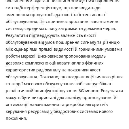
збільшенням відстані нелінійно знижується відношення
сигнал/інтерференція+шум, що призводить до
зменшення пропускної здатності та інтенсивності
обслуговування. Це спричиняє зростання завантаження
системи, середнього часу затримки та довжини черги.
Результати підтверджують залежність якості
обслуговування від умов поширення сигналу та різницю
між сценаріями прямої видимості й граничними умовами
роботи мережі. Висновки: запропонована модель
дозволяє комплексно оцінювати вплив фізичних
характеристик радіоканалу на показники якості
обслуговування. Показано, що поєднання фізичного рівня
та теорії масового обслуговування забезпечує більш
реалістичний опис функціонування 6G-мереж. Результати
можуть бути використані для аналізу, прогнозування й
оптимізації навантаження та розробки алгоритмів
керування ресурсами у бездротових системах нового
покоління.