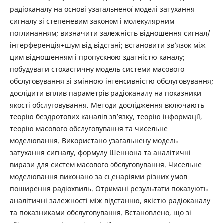
радіоканалу на основі узагальненої моделі затухання
сигналу зі степеневим законом і молекулярним
поглинанням; визначити залежність відношення сигнал/
інтерференція+шум від відстані; встановити зв’язок між
цим відношенням і пропускною здатністю каналу;
побудувати стохастичну модель системи масового
обслуговування зі змінною інтенсивністю обслуговування;
дослідити вплив параметрів радіоканалу на показники
якості обслуговування. Методи дослідження включають
теорію бездротових каналів зв’язку, теорію інформації,
теорію масового обслуговування та чисельне
моделювання. Використано узагальнену модель
затухання сигналу, формулу Шеннона та аналітичні
вирази для систем масового обслуговування. Чисельне
моделювання виконано за сценаріями різних умов
поширення радіохвиль. Отримані результати показують
аналітичні залежності між відстанню, якістю радіоканалу
та показниками обслуговування. Встановлено, що зі