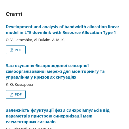
Статті
Development and analysis of bandwidth allocation linear
model in LTE downlink with Resource Allocation Type 1
O. V. Lemeshko, Al-Dulaimi A. M. K.
PDF
Застосування безпроводової сенсорної
самоорганізованої мережі для моніторингу та
управління у кризових ситуаціях
Л. О. Комарова
PDF
Залежність флуктуації фази синхроімпульсів від
параметрів пристрою синхронізації меж
елементарних сигналів
І. П. Лісовий, В. М. Колчар