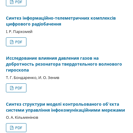
PDF
Синтез інформаційно-телеметричних комплексів
цифрового радіобачення
І. Р. Пархомей
PDF
Исследование влияния давления газов на
добротность резонатора твердотельного волнового
гироскопа
Т. Г. Бондаренко, И. О. Зенив
PDF
Синтез структури моделі контрольованого об'єкта
системи управління інфокомунікаційними мережами
О. А. Кільменінов
PDF