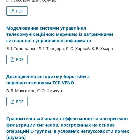
PDF
Моделювання системи управління
телекомунікаційною мережею із затримками
сигнальної і управляючої інформації
Я. І. Торошанко, Л. І. Танцюра, Л. О. Харлай, К. В. Хмара
PDF
Дослідження алгоритму боротьби з
перевантаженнями TCP VENO
В. В. Максимов, С. О. Чмихун
PDF
Сравнительный анализ эффективности алгоритмов
фильтрации сигналов, построенных на основе
операций L-группы, в условиях негауссовости помех
(шумов)