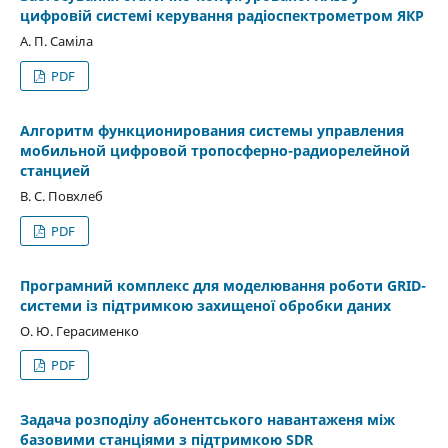
цифровій системі керування радіоспектрометром ЯКР
А. П. Саміла
PDF
Алгоритм функционирования системы управления
мобильной цифровой тропосферно-радиорелейной
станцией
В. С. Повхлеб
PDF
Програмний комплекс для моделювання роботи GRID-
системи із підтримкою захищеної обробки даних
О. Ю. Герасименко
PDF
Задача розподілу абонентського навантаженя між
базовими станціями з підтримкою SDR