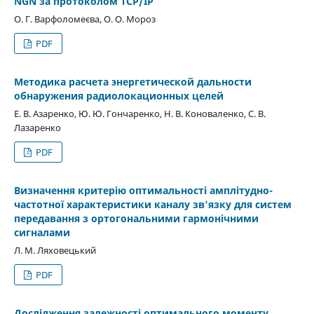
NGN за протоколом TCP/IP
О. Г. Варфоломеєва, О. О. Мороз
PDF
Методика расчета энергетической дальности
обнаружения радиолокационных целей
Е. В. Азаренко, Ю. Ю. Гончаренко, Н. В. Коноваленко, С. В.
Лазаренко
PDF
Визначення критерію оптимальності амплітудно-
частотної характеристики каналу зв'язку для систем
передавання з ортогональними гармонічними
сигналами
Л. М. Ляховецький
PDF
Дослідження залежності оптимального моменту