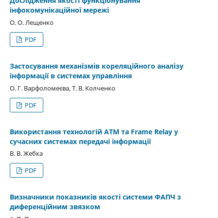
Дослідження якості функціонування
інфокомунікаційної мережі
О. О. Лещенко
PDF
Застосування механізмів кореляційного аналізу
інформації в системах управління
О. Г. Варфоломеєва, Т. В. Колченко
PDF
Використання технологій АТМ та Frame Relay у
сучасних системах передачі інформації
В. В. Жебка
PDF
Визначники показників якості системи ФАПЧ з
диференційним звязком