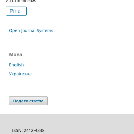
А. П. Полоневич
PDF
Open Journal Systems
Мова
English
Українська
Подати статтю
ISSN: 2412-4338