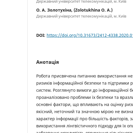
Державний університет телекомунікацій, м. Київ
О. А. Золотухіна, (Zolotukhina O. A.)
Державний університет телекомунікацій, м. Київ
DOI:
https://doi.org/10.31673/2412-4338.2020.
Анотація
Робота присвячена питанню використання нечі
ризиків інформаційної безпеки та підтримки р
систем. Розглянуто вимоги до інформаційної б
проаналізовано проблеми їх безпеки та вразл
основні фактори, що впливають на оцінку риз
якісний, неточний та значною мірою не визн
характер інформації про більшість факторів,
використання лінгвістичного підходу для їх опи
забезпечує можливість отримання кількісного