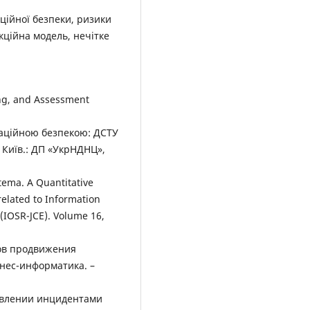
ційної безпеки, ризики
кційна модель, нечітке
ting, and Assessment
маційною безпекою: ДСТУ
– Київ.: ДП «УкрНДНЦ»,
tema. A Quantitative
elated to Information
(IOSR-JCE). Volume 16,
ков продвижения
знес-информатика. –
равлении инцидентами