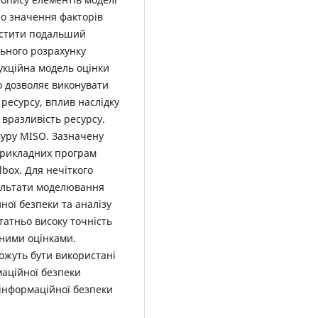
ро значення факторів
остити подальший
ьного розрахунку
дукційна модель оцінки
о дозволяє виконувати
 ресурсу, вплив наслідку
 вразливість ресурсу.
туру MISO. Зазначену
прикладних програм
box. Для нечіткого
ультати моделювання
ної безпеки та аналізу
атньо високу точність
тними оцінками.
ожуть бути використані
маційної безпеки
 інформаційної безпеки