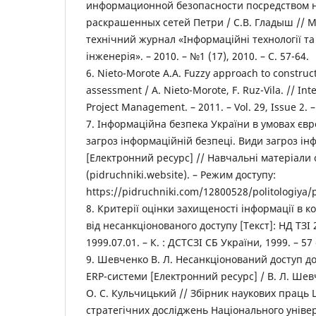
информационной безопасности посредством 
раскрашенных сетей Петри / С.В. Гладыш // 
технічний журнал «Інформаційні технології т
інженерія». – 2010. – №1 (17), 2010. – C. 57-64.
6. Nieto-Morote A.A. Fuzzy approach to construct
assessment / A. Nieto-Morote, F. Ruz-Vila. // Int
Project Management. – 2011. – Vol. 29, Issue 2. –
7. Інформаційна безпека України в умовах євр
загроз інформаційній безпеці. Види загроз ін
[Електронний ресурс] // Навчальні матеріали
(pidruchniki.website). – Режим доступу:
https://pidruchniki.com/12800528/politologiya/
8. Критерії оцінки захищеності інформації в 
від несанкціонованого доступу [Текст]: НД ТЗІ 2
1999.07.01. – К. : ДСТСЗІ СБ України, 1999. – 57 
9. Шевченко В. Л. Несанкціонований доступ д
ERP-системи [Електронний ресурс] / В. Л. Шевч
О. С. Кульчицький // Збірник наукових праць 
стратегічних досліджень Національного уніве