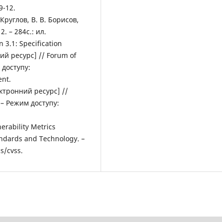
9-12.
Круглов, В. В. Борисов,
. – 284c.: ил.
 3.1: Specification
ий ресурс] // Forum of
 доступу:
ent.
ектронний ресурс] //
. – Режим доступу:
erability Metrics
andards and Technology. –
s/cvss.