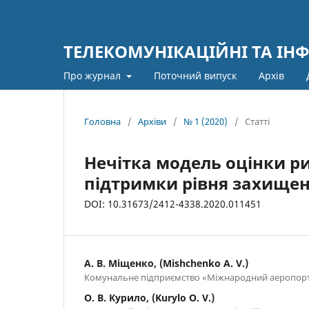
ТЕЛЕКОМУНІКАЦІЙНІ ТА ІН
Про журнал
Поточний випуск
Архів
Головна
/
Архіви
/
№ 1 (2020)
/
Статті
Нечітка модель оцінки р
підтримки рівня захищен
DOI: 10.31673/2412-4338.2020.011451
А. В. Міщенко, (Mishchenko A. V.)
Комунальне підприємство «Міжнародний аеропорт «
О. В. Курило, (Kurylo O. V.)