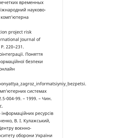
нечетких временных
Міжнародний науково-
а комп’ютерна
ion project risk
ernational Journal of
 P. 220–231.
оінтеграції. Поняття
формаційної безпеки
 онлайн
ponyattya_zagroz_informatsiyniy_bezpetsi.
комп’ютерних системах
.5-004-99. – 1999. – Чин.
с.
о інформаційних ресурсів
енко, В. І. Кулажський,
Центру воєнно-
рситету оборони України