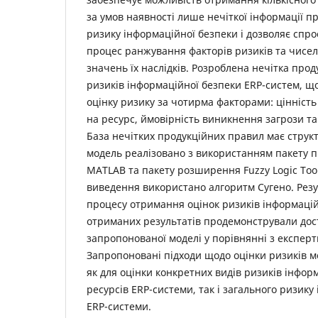
за умов наявності лише нечіткої інформації п
ризику інформаційної безпеки і дозволяє спр
процес ранжування факторів ризиків та чисел
значень їх наслідків. Розроблена нечітка про
ризиків інформаційної безпеки ERP-систем, щ
оцінку ризику за чотирма факторами: цінність
на ресурс, ймовірність виникнення загрози та
База нечітких продукційних правил має струк
модель реалізовано з використанням пакету 
MATLAB та пакету розширення Fuzzy Logic Tool
виведення використано алгоритм Сугено. Рез
процесу отримання оцінок ризиків інформацій
отриманих результатів продемонстрували дост
запропонованої моделі у порівнянні з експер
Запропоновані підходи щодо оцінки ризиків м
як для оцінки конкретних видів ризиків інфор
ресурсів ERP-системи, так і загального ризику
ERP-системи.