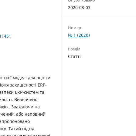
2020-08-03
Номер
№ 1 (2020)
011451
Розділ
Статті
ткої моделі для оцінки
івня захищеності ERP-
езпеки ERP-систем та
ивості. Визначено
иків.. Зважаючи на
ачений, або неповний
 запропоновано
су. Такий підхід
 опису елементів моделі