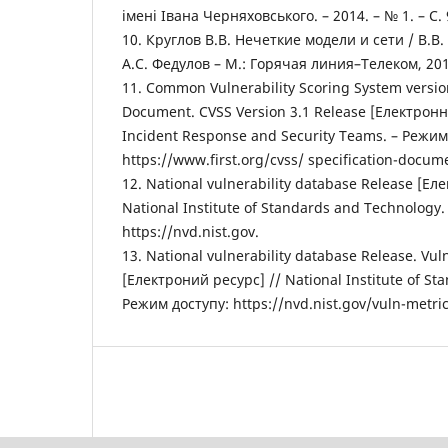
імені Івана Черняховського. – 2014. – № 1. – С. 
10. Круглов В.В. Нечеткие модели и сети / В.В. 
А.С. Федулов – М.: Горячая линия–Телеком, 2012
11. Common Vulnerability Scoring System version
Document. CVSS Version 3.1 Release [Електронн
Incident Response and Security Teams. – Режим
https://www.first.org/cvss/ specification-docum
12. National vulnerability database Release [Ел
National Institute of Standards and Technology
https://nvd.nist.gov.
13. National vulnerability database Release. Vuln
[Електроний ресурс] // National Institute of St
Режим доступу: https://nvd.nist.gov/vuln-metric