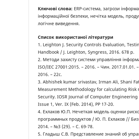
Ключові слова:
ERP-система, загрози інформа
інформаційної безпеки, нечітка модель, проду
логічне виведення.
Список використаної літератури
1. Leighton J. Security Controls Evaluation, Tes
Handbook / J. Leighton, Syngress, 2016. 678 p.
2. Методи захисту системи управління інфор
ISO/IEC 27001:2015. – 2016. – Чин. 2017.01.01. 
2016. – 22c.
3. Abhishek kumar srivastav, Irman Ali, Shani Fa
Measurement Methodology for calculating Risk r
Security. IOSR Journal of Computer Engineering 
Issue 1, Ver. IX (Feb. 2014), PP 17-20.
4. Ехлаков Ю.П. Нечеткая модель оценки рис
программных продуктов / Ю. П. Ехлаков // Би
2014. – №3 (29). – C. 69-78.
5. Гладыш С.В. Представление знаний об уп