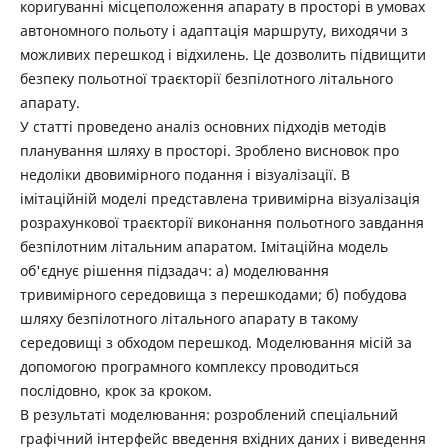
коригуванні місцеположення апарату в просторі в умовах
автономного польоту і адаптація маршруту, виходячи з
можливих перешкод і відхилень. Це дозволить підвищити
безпеку польотної траєкторії безпілотного літального
апарату.
У статті проведено аналіз основних підходів методів
планування шляху в просторі. Зроблено висновок про
недоліки двовимірного подання і візуалізації. В
імітаційній моделі представлена тривимірна візуалізація
розрахункової траєкторії виконання польотного завдання
безпілотним літальним апаратом. Імітаційна модель
об'єднує рішення підзадач: а) моделювання
тривимірного середовища з перешкодами; б) побудова
шляху безпілотного літального апарату в такому
середовищі з обходом перешкод. Моделювання місій за
допомогою програмного комплексу проводиться
послідовно, крок за кроком.
В результаті моделювання: розроблений спеціальний
графічний інтерфейс введення вхідних даних і виведення