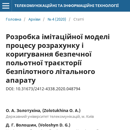
ТЕЛЕКОМУНІКАЦІЙНІ ТА ІНФОРМАЦІЙНІ ТЕХНОЛОГІЇ
Головна
/
Архіви
/
№ 4 (2020)
/
Статті
Розробка імітаційної моделі
процесу розрахунку і
коригування безпечної
польотної траєкторії
безпілотного літального
апарату
DOI: 10.31673/2412-4338.2020.048794
О. А. Золотухіна, (Zolotukhina O. A.)
Державний університет телекомунікацій, м. Київ
Д. Г. Волошин, (Voloshyn D. G.)